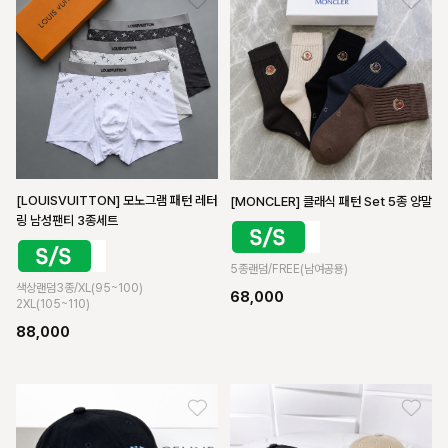
[LOUISVUITTON] 모노그램 패턴 레터
[MONCLER] 클래식 패턴 Set 5종 양말
링 남성팬티 3종세트
5종랜덤/FREE(남여공용)
색상랜덤3종/XL(95~100)
68,000
2XL(105~110)
88,000