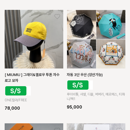
자동 3단 우산 (양산가능)
[ MIUMIU ] 그레이&옐로우 투톤 자수
로고 모자
루이비통, 샤넬, 디올, 버버리, 에르메스, 티파
니/택1
ONE칼라/FREE
95,000
78,000