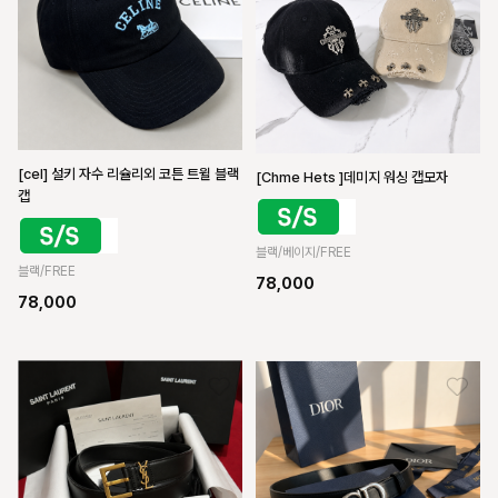
[cel] 설키 자수 리슐리외 코튼 트윌 블랙
[Chme Hets ]데미지 워싱 캡모자
캡
블랙/베이지/FREE
블랙/FREE
78,000
78,000