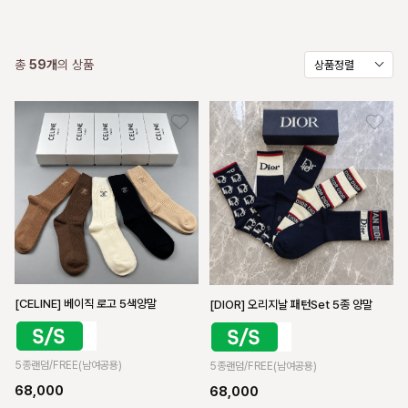
총
59
개
의 상품
상품정렬
[CELINE] 베이직 로고 5색양말
[DIOR] 오리지날 패턴Set 5종 양말
5종랜덤/FREE(남여공용)
5종랜덤/FREE(남여공용)
68,000
68,000